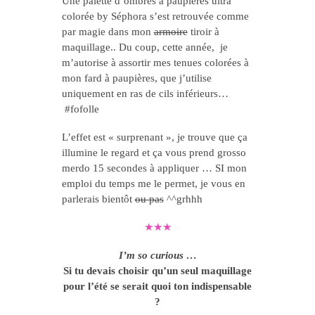
Une palette d’ombres à paupières ultra
colorée by Séphora s’est retrouvée comme
par magie dans mon
armoire
tiroir à
maquillage.. Du coup, cette année, je
m’autorise à assortir mes tenues colorées à
mon fard à paupières, que j’utilise
uniquement en ras de cils inférieurs…
#fofolle
L’effet est « surprenant », je trouve que ça
illumine le regard et ça vous prend grosso
merdo 15 secondes à appliquer … SI mon
emploi du temps me le permet, je vous en
parlerais bientôt
ou pas
^^grhhh
★★★
I’m so curious …
Si tu devais choisir qu’un seul maquillage
pour l’été se serait quoi ton indispensable
?