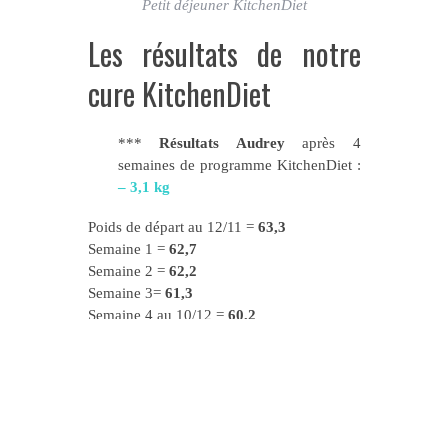
Petit déjeuner KitchenDiet
Les résultats de notre
cure KitchenDiet
***
Résultats Audrey
après 4
semaines de programme KitchenDiet :
– 3,1 kg
Poids de départ au 12/11 =
63,3
Semaine 1 =
62,7
Semaine 2 =
62,2
Semaine 3=
61,3
Semaine 4 au 10/12 =
60,2
***
Résultats de mon barbu
après 8
semaines de programme KitchenDiet :
– 9,5 kg
Poids de départ au 12/11 = 95,7