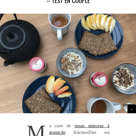
– TEST EN COUPLE
M
a cure de
repas minceur à
domicile
KitchenDiet est