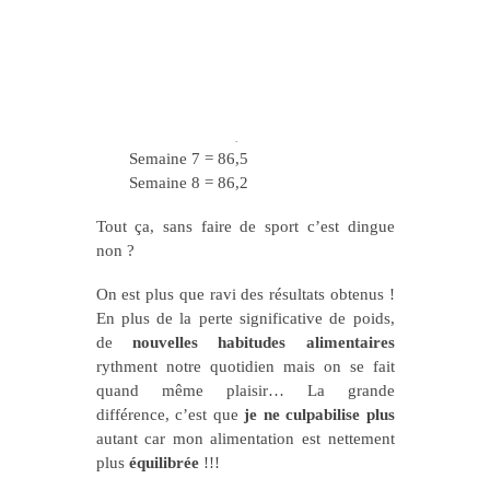
Semaine 1 = 93,2
Semaine 2 = 91,5
Semaine 3 = 89,7
Semaine 4 = 88,2
Semaine 5 = 88
Semaine 6 = 87,1
Semaine 7 = 86,5
Semaine 8 = 86,2
Tout ça, sans faire de sport c’est dingue
non ?
On est plus que ravi des résultats obtenus !
En plus de la perte significative de poids,
de
nouvelles habitudes alimentaires
rythment notre quotidien mais on se fait
quand même plaisir… La grande
différence, c’est que
je ne culpabilise plus
autant car mon alimentation est nettement
plus
équilibrée
!!!