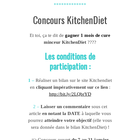
*************
Concours KitchenDiet
Et toi, ça te dit de
gagner 1 mois de cure
minceur KitchenDiet
????
Les conditions de
participation :
1 –
Réaliser un bilan sur le site Kitchendiet
en
cliquant impérativement sur ce lien
:
http://bit.ly/2LQbrYD
2 –
Laisser un commentaire
sous cet
article
en notant
la DATE
à laquelle vous
pourrez
atteindre votre objectif
(elle vous
sera donnée dans le bilan KitchenDiet) !
=> Concours ouvert
du 7 au 21 janvier