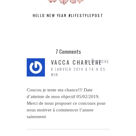
HELLO NEW YEAR #LIFESTYLEPOST
DÉJÀ 1 AN
7 Comments
VACCA CHARLÈNE
RÉPONDRE
8 JANVIER 2019 À 14 H 05
MIN
Coucou je tente ma chance!!! Date
d’atteinte de mon objectif 05/02/2019.
Merci de nous proposer ce concours pour
nous motiver à commencer l’annee
sainement