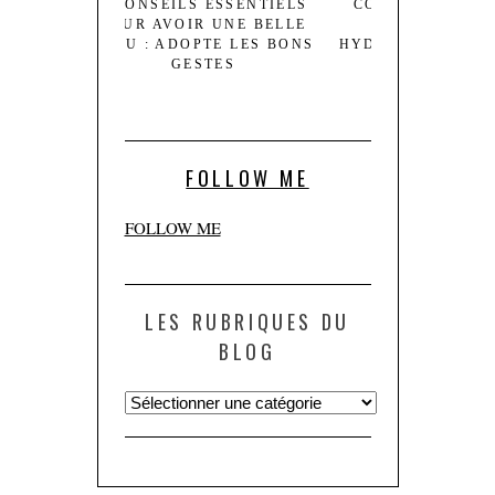
 ESSENTIELS
COMMENT CHOISIR LE
5 RAISO
R UNE BELLE
MEILLEUR SOIN
SUPPLÉM
PTE LES BONS
HYDRATANT POUR VOTRE
COLLAGÈNE P
STES
TYPE DE PEAU ?
FOLLOW ME
FOLLOW ME
LES RUBRIQUES DU
BLOG
Les
rubriques
du
blog