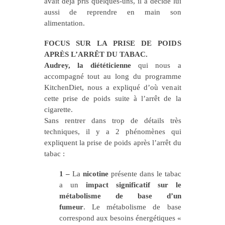
avait déjà pris quelques-uns, il a décidé lui
aussi de reprendre en main son
alimentation.
FOCUS SUR LA PRISE DE POIDS
APRÈS L’ARRÊT DU TABAC.
Audrey, la diététicienne
qui nous a
accompagné tout au long du programme
KitchenDiet, nous a expliqué d’où venait
cette prise de poids suite à l’arrêt de la
cigarette.
Sans rentrer dans trop de détails très
techniques, il y a 2 phénomènes qui
expliquent la prise de poids après l’arrêt du
tabac :
1 –
La
nicotine
présente dans le tabac
a un
impact significatif sur le
métabolisme de base d’un
fumeur
. Le métabolisme de base
correspond aux besoins énergétiques «