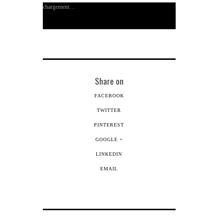
une
fenêtre)
fenêtre)
chargement…
nouvelle
fenêtre)
Share on
FACEBOOK
TWITTER
PINTEREST
GOOGLE +
LINKEDIN
EMAIL