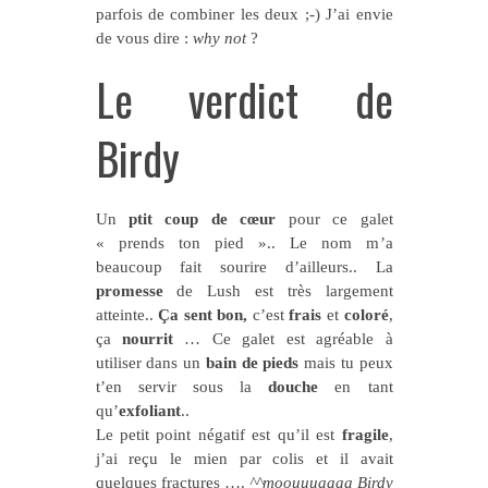
parfois de combiner les deux ;-) J’ai envie
de vous dire :
why not
?
Le verdict de
Birdy
Un
ptit coup de cœur
pour ce galet
« prends ton pied ».. Le nom m’a
beaucoup fait sourire d’ailleurs.. La
promesse
de Lush est très largement
atteinte..
Ça sent bon,
c’est
frais
et
coloré
,
ça
nourrit
… Ce galet est agréable à
utiliser dans un
bain de pieds
mais tu peux
t’en servir sous la
douche
en tant
qu’
exfoliant
..
Le petit point négatif est qu’il est
fragile
,
j’ai reçu le mien par colis et il avait
quelques fractures ….
^^moouuuaaaa Birdy