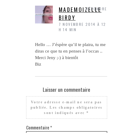
MADEMOIZELLE
RÉPONDRE
BIRDY
7 NOVEMBRE 2014 À 12
H 14 MIN
Hello … J’éspère qu’il te plaira, tu me
diras ce que tu en penses à l’occas ..
Merci Jeny ;-) à bientôt
Biz
Laisser un commentaire
Votre adresse e-mail ne sera pas
publiée.
Les champs obligatoires
sont indiqués avec
*
Commentaire
*