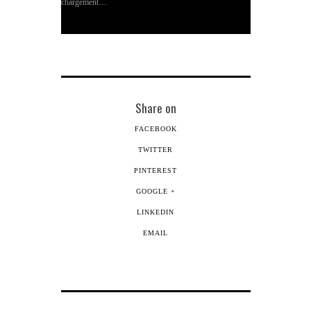
chargement…
nouvelle
fenêtre)
Share on
FACEBOOK
TWITTER
PINTEREST
GOOGLE +
LINKEDIN
EMAIL