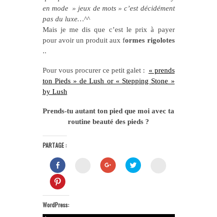
en mode » jeux de mots » c’est décidément
pas du luxe…
^^
Mais je me dis que c’est le prix à payer
pour avoir un produit aux f
ormes rigolotes
..
Pour vous procurer ce petit galet :
« prends
ton Pieds » de Lush or « Stepping Stone »
by Lush
Prends-tu autant ton pied que moi avec ta
routine beauté des pieds ?
PARTAGE :
Cliquez
Cliquez
Cliquez
Cliquez
Cliquez
pour
pour
pour
pour
pour
partager
partager
partager
partager
partager
Cliquez
sur
sur
sur
sur
sur
pour
Facebook(ouvre
Google+
Twitter(ouvre
Hello
Instagram(ouvre
partager
dans
(ouvre
dans
Coton(ouvre
dans
sur
une
dans
une
dans
une
Pinterest(ouvre
nouvelle
une
nouvelle
WordPress:
une
nouvelle
dans
fenêtre)
nouvelle
fenêtre)
nouvelle
fenêtre)
une
fenêtre)
fenêtre)