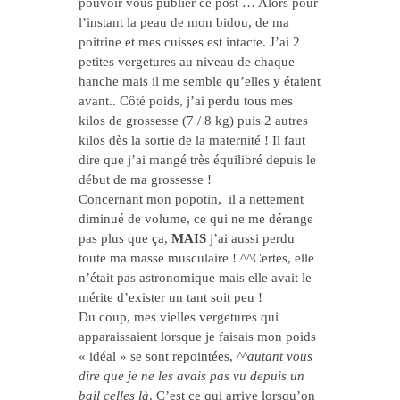
pouvoir vous publier ce post … Alors pour
l’instant la peau de mon bidou, de ma
poitrine et mes cuisses est intacte. J’ai 2
petites vergetures au niveau de chaque
hanche mais il me semble qu’elles y étaient
avant.. Côté poids, j’ai perdu tous mes
kilos de grossesse (7 / 8 kg) puis 2 autres
kilos dès la sortie de la maternité ! Il faut
dire que j’ai mangé très équilibré depuis le
début de ma grossesse !
Concernant mon popotin, il a nettement
diminué de volume, ce qui ne me dérange
pas plus que ça,
MAIS
j’ai aussi perdu
toute ma masse musculaire ! ^^Certes, elle
n’était pas astronomique mais elle avait le
mérite d’exister un tant soit peu !
Du coup, mes vielles vergetures qui
apparaissaient lorsque je faisais mon poids
« idéal » se sont repointées,
^^autant vous
dire que je ne les avais pas vu depuis un
bail celles là
. C’est ce qui arrive lorsqu’on