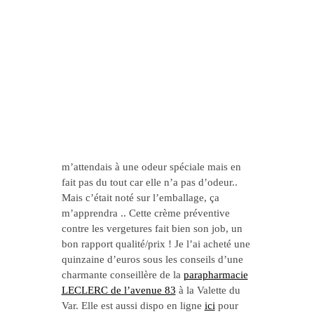
#4 Crème prévention
anti-vergeture Mustela
J’aime beaucoup cette crème que j’utilise
uniquement sur les zones à risques : ventre
+ poitrines + hanches.. Elle est riche et
hydrate ma peau pour toute la journée..
Bon seule petite « déception », je
m’attendais à une odeur spéciale mais en
fait pas du tout car elle n’a pas d’odeur..
Mais c’était noté sur l’emballage, ça
m’apprendra .. Cette crème préventive
contre les vergetures fait bien son job, un
bon rapport qualité/prix ! Je l’ai acheté une
quinzaine d’euros sous les conseils d’une
charmante conseillère de la
parapharmacie
LECLERC de l’avenue 83
à la Valette du
Var. Elle est aussi dispo en ligne
ici
pour