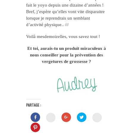
fait le yoyo depuis une dizaine d’années !
Bref, j’espère qu’elles vont vite disparaitre
lorsque je reprendrais un semblant
d’activité physique.. ///
Voilà mesdemoizelles, vous savez tout !
Et toi, aurais-tu un produit miraculeux à
nous conseiller pour la prévention des
vergetures de grossesse ?
PARTAGE :
Cliquez
Cliquez
Cliquez
Cliquez
Cliquez
pour
pour
pour
pour
pour
partager
partager
partager
partager
partager
Cliquez
sur
sur
sur
sur
sur
pour
Facebook(ouvre
Google+
Twitter(ouvre
Hello
Instagram(ouvre