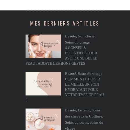
MES DERNIERS ARTICLES
Beauté
,
Non classé
,
Soins du visage
4 CONSEILS
ESSENTIELS POUR
AVOIR UNE BELLE
PEAU : ADOPTE LES BONS GESTES
Beauté
,
Soins du visage
COMMENT CHOISIR
LE MEILLEUR SOIN
HYDRATANT POUR
VOTRE TYPE DE PEAU
?
Beauté
,
Le teint
,
Soins
des cheveux & Coiffure
,
Soins du corps
,
Soins du
visage