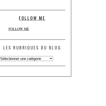
FOLLOW ME
FOLLOW ME
LES RUBRIQUES DU BLOG
Les
rubriques
du
blog