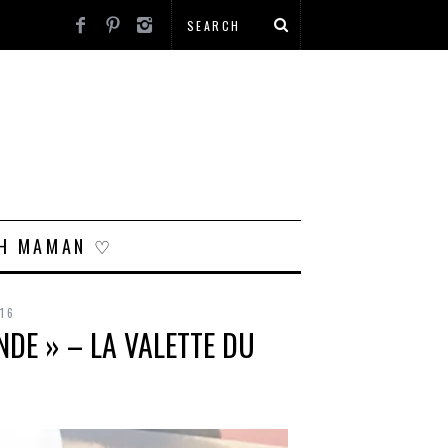
H MAMAN ♡
16
NDE » – LA VALETTE DU