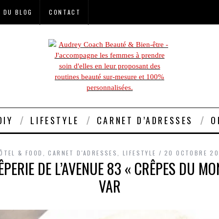
E DU BLOG
CONTACT
DIY
LIFESTYLE
CARNET D’ADRESSES
O
ÔTEL & FOOD
,
CARNET D'ADRESSES
,
LIFESTYLE
20 OCTOBRE 20
PERIE DE L’AVENUE 83 « CRÊPES DU MO
VAR