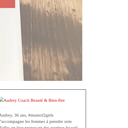
Audrey, 36 ans, #mumof2girls
J'accompagne les femmes à prendre soin
d'elles en leur proposant des routines beauté