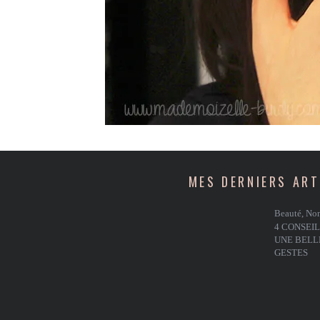
MES DERNIERS ART
Beauté
,
Non
4 CONSEIL
UNE BELLE
GESTES