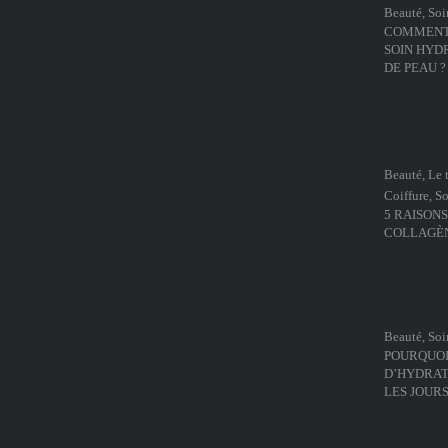
Beauté
,
Soi
COMMENT 
SOIN HYD
DE PEAU ?
Beauté
,
Le 
Coiffure
,
So
5 RAISON
COLLAGÈN
Beauté
,
Soi
POURQUOI 
D’HYDRATE
LES JOUR