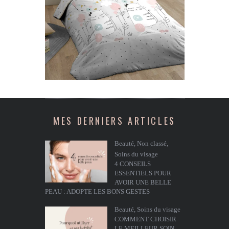
MES DERNIERS ARTICLES
Beauté
,
Non classé
,
Soins du visage
4 CONSEILS
ESSENTIELS POUR
AVOIR UNE BELLE
PEAU : ADOPTE LES BONS GESTES
Beauté
,
Soins du visage
COMMENT CHOISIR
LE MEILLEUR SOIN