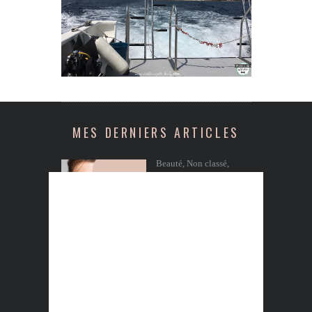
MES DERNIERS ARTICLES
Beauté
,
Non classé
,
Soins du visage
4 CONSEILS
ESSENTIELS POUR
AVOIR UNE BELLE
PEAU : ADOPTE LES BONS GESTES
Beauté
,
Soins du visage
COMMENT CHOISIR
LE MEILLEUR SOIN
HYDRATANT POUR
VOTRE TYPE DE PEAU