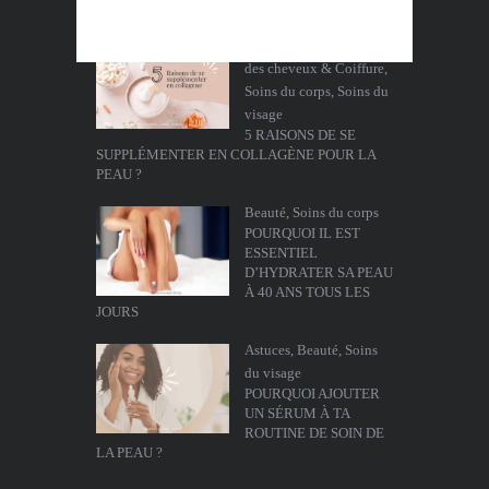
?
Beauté
,
Le teint
,
Soins
des cheveux & Coiffure
,
Soins du corps
,
Soins du
visage
5 RAISONS DE SE
SUPPLÉMENTER EN COLLAGÈNE POUR LA
PEAU ?
Beauté
,
Soins du corps
POURQUOI IL EST
ESSENTIEL
D’HYDRATER SA PEAU
À 40 ANS TOUS LES
JOURS
Astuces
,
Beauté
,
Soins
du visage
POURQUOI AJOUTER
UN SÉRUM À TA
ROUTINE DE SOIN DE
LA PEAU ?