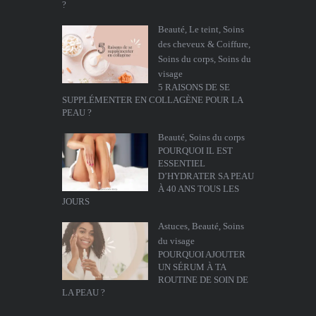
?
Beauté
,
Le teint
,
Soins
des cheveux & Coiffure
,
Soins du corps
,
Soins du
visage
5 RAISONS DE SE
SUPPLÉMENTER EN COLLAGÈNE POUR LA
PEAU ?
Beauté
,
Soins du corps
POURQUOI IL EST
ESSENTIEL
D’HYDRATER SA PEAU
À 40 ANS TOUS LES
JOURS
Astuces
,
Beauté
,
Soins
du visage
POURQUOI AJOUTER
UN SÉRUM À TA
ROUTINE DE SOIN DE
LA PEAU ?