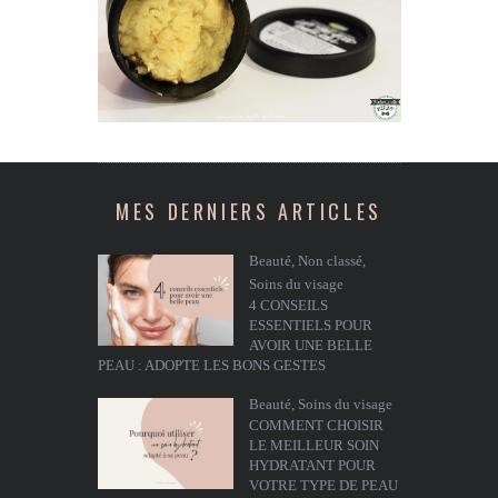
MES DERNIERS ARTICLES
Beauté
,
Non classé
,
Soins du visage
4 CONSEILS
ESSENTIELS POUR
AVOIR UNE BELLE
PEAU : ADOPTE LES BONS GESTES
Beauté
,
Soins du visage
COMMENT CHOISIR
LE MEILLEUR SOIN
HYDRATANT POUR
VOTRE TYPE DE PEAU